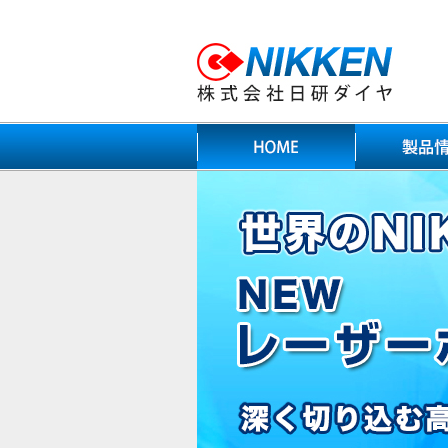
カッティングホ
ダイヤテンプ
レーザーホ
カッターホ
ガラスカ
その他関