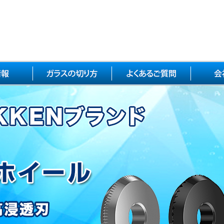
イール&ピン
カッター
イール
ルダー
ッター
連工具